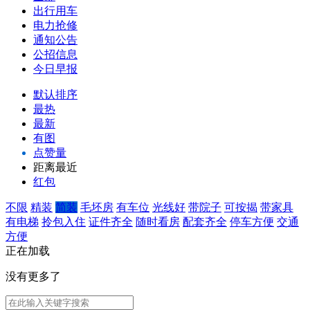
出行用车
电力抢修
通知公告
公招信息
今日早报
默认排序
最热
最新
有图
点赞量
距离最近
红包
不限
精装
简装
毛坯房
有车位
光线好
带院子
可按揭
带家具
有电梯
拎包入住
证件齐全
随时看房
配套齐全
停车方便
交通
方便
正在加载
没有更多了