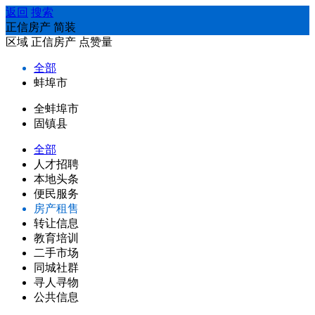
返回
搜索
正信房产 简装
区域
正信房产
点赞量
全部
蚌埠市
全蚌埠市
固镇县
全部
人才招聘
本地头条
便民服务
房产租售
转让信息
教育培训
二手市场
同城社群
寻人寻物
公共信息