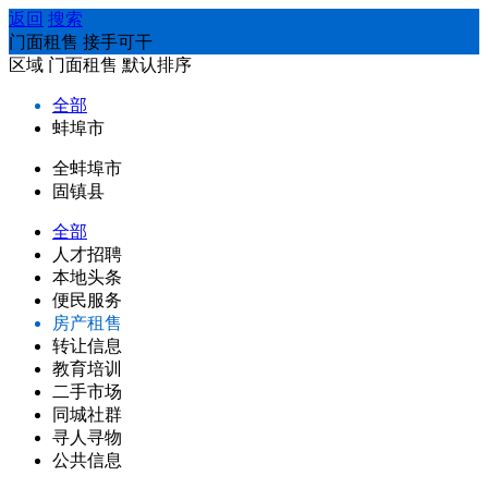
返回
搜索
门面租售 接手可干
区域
门面租售
默认排序
全部
蚌埠市
全蚌埠市
固镇县
全部
人才招聘
本地头条
便民服务
房产租售
转让信息
教育培训
二手市场
同城社群
寻人寻物
公共信息