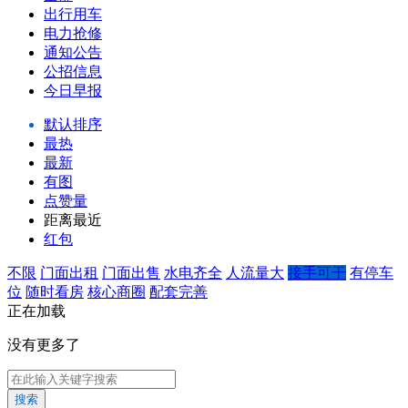
出行用车
电力抢修
通知公告
公招信息
今日早报
默认排序
最热
最新
有图
点赞量
距离最近
红包
不限
门面出租
门面出售
水电齐全
人流量大
接手可干
有停车
位
随时看房
核心商圈
配套完善
正在加载
没有更多了
搜索