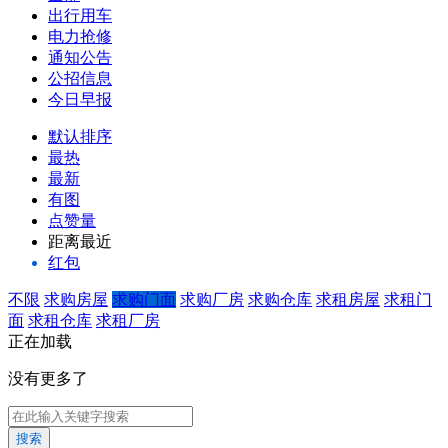
出行用车
电力抢修
通知公告
公招信息
今日早报
默认排序
最热
最新
有图
点赞量
距离最近
红包
不限
求购房屋
求购门面
求购厂房
求购仓库
求租房屋
求租门
面
求租仓库
求租厂房
正在加载
没有更多了
搜索