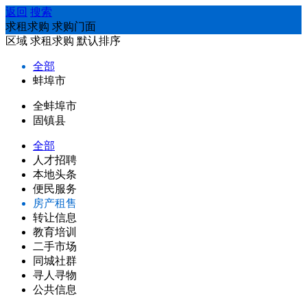
返回
搜索
求租求购 求购门面
区域
求租求购
默认排序
全部
蚌埠市
全蚌埠市
固镇县
全部
人才招聘
本地头条
便民服务
房产租售
转让信息
教育培训
二手市场
同城社群
寻人寻物
公共信息