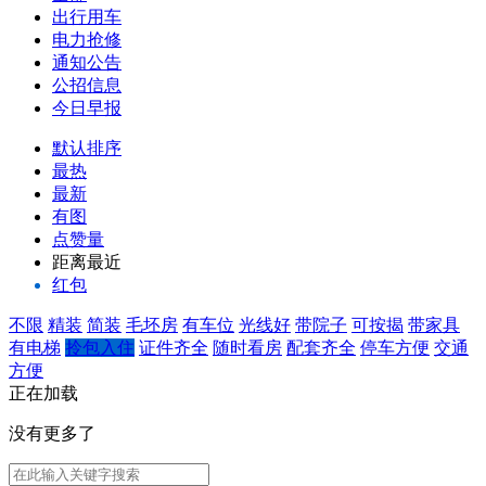
出行用车
电力抢修
通知公告
公招信息
今日早报
默认排序
最热
最新
有图
点赞量
距离最近
红包
不限
精装
简装
毛坯房
有车位
光线好
带院子
可按揭
带家具
有电梯
拎包入住
证件齐全
随时看房
配套齐全
停车方便
交通
方便
正在加载
没有更多了