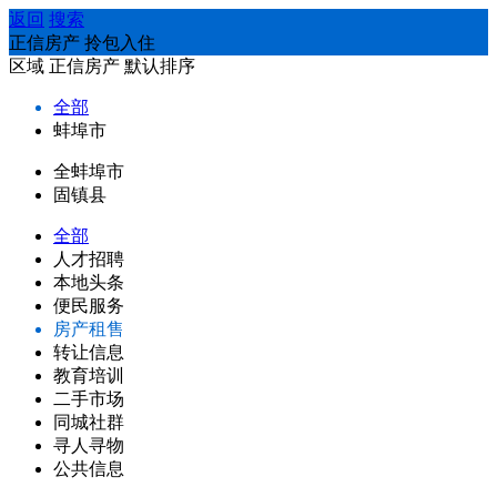
返回
搜索
正信房产 拎包入住
区域
正信房产
默认排序
全部
蚌埠市
全蚌埠市
固镇县
全部
人才招聘
本地头条
便民服务
房产租售
转让信息
教育培训
二手市场
同城社群
寻人寻物
公共信息