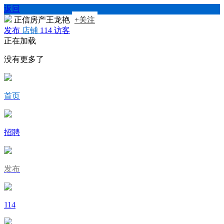
返回
正信房产王龙艳
+关注
发布
店铺
114
访客
正在加载
没有更多了
首页
招聘
发布
114