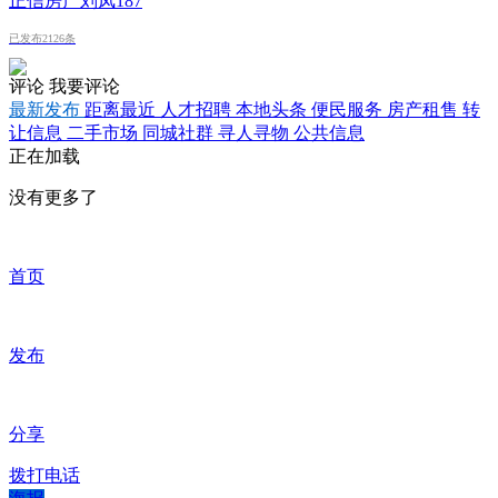
正信房产刘凤187
已发布2126条
评论
我要评论
最新发布
距离最近
人才招聘
本地头条
便民服务
房产租售
转
让信息
二手市场
同城社群
寻人寻物
公共信息
正在加载
没有更多了
首页
发布
分享
拨打电话